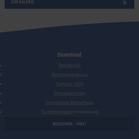
OSTERFEUER 2025
ZUR GALERIE
Download
Rundbriefe
Beitrittserklärung
Termine 2026
Pressebericht
e
Vermietung Bürgerhaus
Toilettenwagen
Vermietung
BESUCHER:
15031