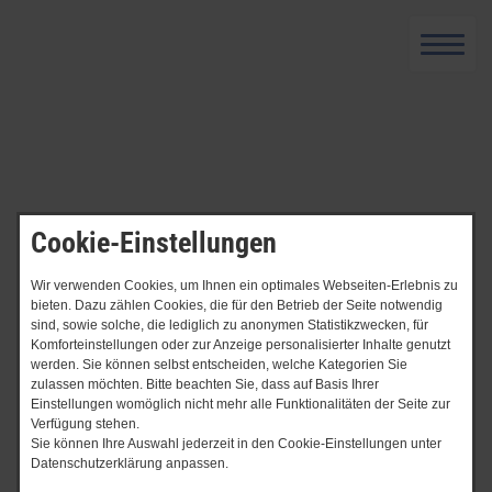
Cookie-Einstellungen
Wir verwenden Cookies, um Ihnen ein optimales Webseiten-Erlebnis zu
bieten. Dazu zählen Cookies, die für den Betrieb der Seite notwendig
sind, sowie solche, die lediglich zu anonymen Statistikzwecken, für
Komforteinstellungen oder zur Anzeige personalisierter Inhalte genutzt
werden. Sie können selbst entscheiden, welche Kategorien Sie
Start
Backes Tour "Brot & Bike
zulassen möchten. Bitte beachten Sie, dass auf Basis Ihrer
Einstellungen womöglich nicht mehr alle Funktionalitäten der Seite zur
Backes Tour "Brot & Bike (07.​09.​
Verfügung stehen.
Sie können Ihre Auswahl jederzeit in den Cookie-Einstellungen unter
2025)
Datenschutzerklärung anpassen.